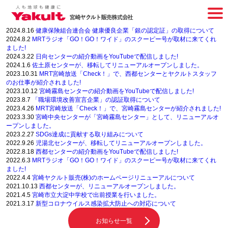
お知らせ
2026.3.31
「健康経営優良法人2026(中小規模法人部門)」に認定
2025.3.14
「健康経営優良法人2025(中小規模法人部門)」に認定
2024.8.16
健康保険組合連合会 健康優良企業「銀の認定証」の取得について
2024.8.2
MRTラジオ「GO！GO！ワイド」のスクーピー号が取材に来てくれ
ました!
2024.3.22
日向センターの紹介動画をYouTubeで配信しました!
2024.1.6
佐土原センターが、移転してリニューアルオープンしました。
2023.10.31
MRT宮崎放送「Check！」で、西都センターとヤクルトスタッフ
のお仕事が紹介されました!
2023.10.12
宮崎霧島センターの紹介動画をYouTubeで配信しました!
2023.8.7
「職場環境改善宣言企業」の認証取得について
2023.4.26
MRT宮崎放送「Check！」で、宮崎霧島センターが紹介されました!
2023.3.30
宮崎中央センターが「宮崎霧島センター」として、リニューアルオ
ープンしました。
2023.2.27
SDGs達成に貢献する取り組みについて
2022.9.26
児湯北センターが、移転してリニューアルオープンしました。
2022.8.18
西都センターの紹介動画をYouTubeで配信しました!
2022.6.3
MRTラジオ「GO！GO！ワイド」のスクーピー号が取材に来てくれ
ました!
2022.4.4
宮崎ヤクルト販売(株)のホームページリニューアルについて
2021.10.13
西都センターが、リニューアルオープンしました。
2021.4.5
宮崎市立大淀中学校で出前授業を行いました。
2021.3.17
新型コロナウイルス感染拡大防止への対応について
お知らせ一覧